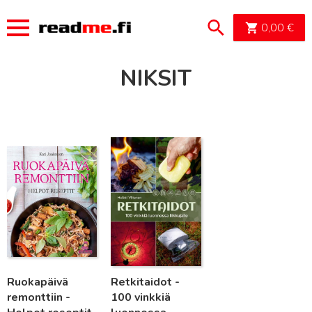
OSTOSK
0,00
€
NIKSIT
Lue lisää
Lue lisää
Ruokapäivä
Retkitaidot -
remonttiin -
100 vinkkiä