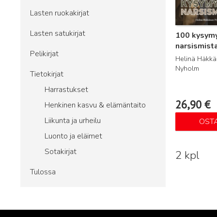
Lasten ruokakirjat
Lasten satukirjat
100 kysym
narsismist
Pelikirjat
Helinä Häkk
Nyholm
Tietokirjat
Harrastukset
26,90
€
Henkinen kasvu & elämäntaito
Liikunta ja urheilu
OST
Luonto ja eläimet
Sotakirjat
2 kpl
Tulossa