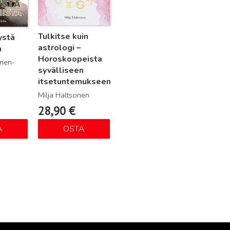
Tulkitse kuin
ystä
astrologi –
a
Horoskoopeista
änen-
syvälliseen
itsetuntemukseen
Milja Haltsonen
28,90
€
A
OSTA