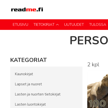
ETUSIVU
TIETOKIRJAT
UUTUUDET
TULOSSA
PERSO
KATEGORIAT
2 kpl
Lue lisää
Kaunokirjat
Lapset ja nuoret
Lasten ja nuorten tietokirjat
Lasten luontokirjat