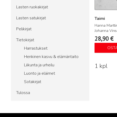
Lasten ruokakirjat
Lasten satukirjat
Taimi
Hanna Martti
Pelikirjat
Johanna Vir
28,90
€
Tietokirjat
OST
Harrastukset
Henkinen kasvu & elämäntaito
1 kpl
Liikunta ja urheilu
Luonto ja eläimet
Sotakirjat
Tulossa