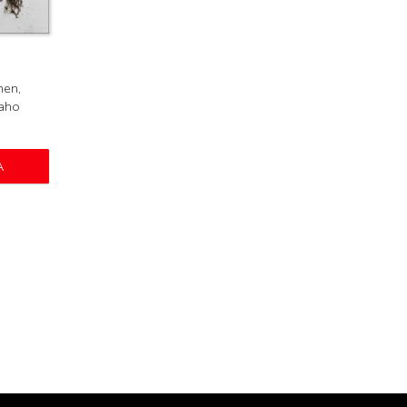
nen,
eaho
A