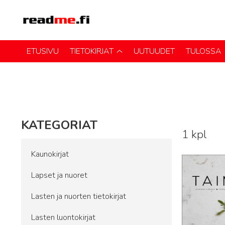
ETUSIVU
TIETOKIRJAT
UUTUUDET
TULOSSA
KATEGORIAT
1 kpl
Lue lisää
Kaunokirjat
Lapset ja nuoret
Lasten ja nuorten tietokirjat
Lasten luontokirjat