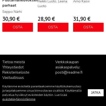
Puutarhaneuvoksen
Heikki Luoto, Leena
Arno Kasvi
parhaat
Luoto
Seppo Närhi
30,90
€
28,90
€
31,90
€
OSTA
OSTA
OSTA
Tietoa meistä
Verkkokaupan
Yhteystiedot
asiakaspalvelu:
Rekisteriseloste
posti@readme.fi
Vastuullisuus
Käytämme evästeitä parantaaksemme käyttökokemustasi
Kustantamon asiakaspalvelu:
ja tarjotaksemme sinua kiinnostavaa sisältöä. Käyttämällä
JATKA
palvelu@readme.fi
palvelua hyväksyt evästeiden käytön. Lue lisää
evästekäytännöstämme
.