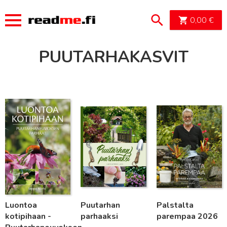
OSTOSK
0,00
€
PUUTARHAKASVIT
Lue lisää
Lue lisää
Lue lisää
Luontoa
Puutarhan
Palstalta
kotipihaan -
parhaaksi
parempaa 2026