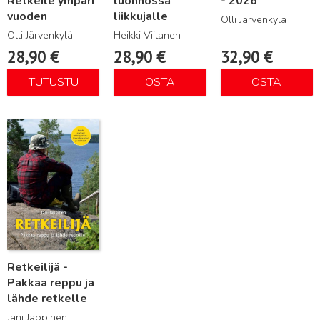
Retkeile ympäri
luonnossa
- 2026
vuoden
liikkujalle
Olli Järvenkylä
Olli Järvenkylä
Heikki Viitanen
28,90
€
28,90
€
32,90
€
TUTUSTU
OSTA
OSTA
Lue lisää
Retkeilijä -
Pakkaa reppu ja
lähde retkelle
Jani Jäppinen