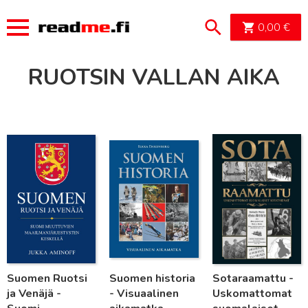
OSTOSK
0,00
€
RUOTSIN VALLAN AIKA
Lue lisää
Lue lisää
Lue lisää
Suomen Ruotsi
Suomen historia
Sotaraamattu -
ja Venäjä -
- Visuaalinen
Uskomattomat