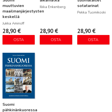
Suomi
aikamatka
suomalaiset
muuttuvien
sotatarinat
Ilkka Enkenberg
maailmanjärjestysten
Pekka Tuomikoski
keskellä
Jukka Aminoff
28,90
€
28,90
€
28,90
€
OSTA
OSTA
OSTA
Lue lisää
Suomi
pähkinänkuoressa