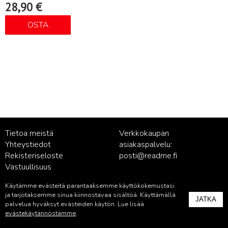
28,90
€
OSTA
Tietoa meistä
Verkkokaupan
Yhteystiedot
asiakaspalvelu:
Rekisteriseloste
posti@readme.fi
Vastuullisuus
Käytämme evästeitä parantaaksemme käyttökokemustasi
Kustantamon asiakaspalvelu:
ja tarjotaksemme sinua kiinnostavaa sisältöä. Käyttämällä
JATKA
palvelu@readme.fi
palvelua hyväksyt evästeiden käytön. Lue lisää
evästekäytännöstämme
.