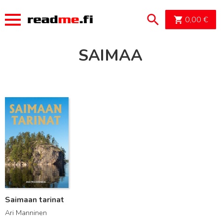
OSTOSK
0,00
€
SAIMAA
Lue lisää
Saimaan tarinat
Ari Manninen