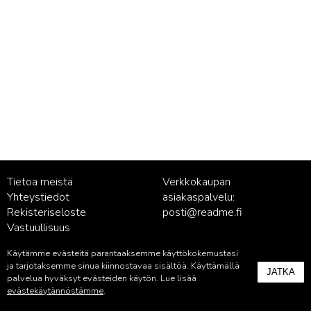
Tietoa meistä
Verkkokaupan
Yhteystiedot
asiakaspalvelu:
Rekisteriseloste
posti@readme.fi
Vastuullisuus
Käytämme evästeitä parantaaksemme käyttökokemustasi
Kustantamon asiakaspalvelu:
ja tarjotaksemme sinua kiinnostavaa sisältöä. Käyttämällä
JATKA
palvelu@readme.fi
palvelua hyväksyt evästeiden käytön. Lue lisää
evästekäytännöstämme
.