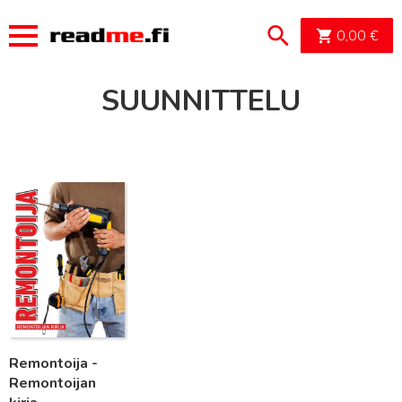
OSTOSK
0,00
€
SUUNNITTELU
Lue lisää
Remontoija -
Remontoijan