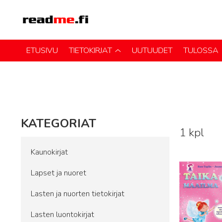
ETUSIVU
TIETOKIRJAT
UUTUUDET
TULOSSA
KATEGORIAT
1 kpl
Lue lisää
Kaunokirjat
Lapset ja nuoret
Lasten ja nuorten tietokirjat
Lasten luontokirjat