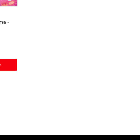
ma -
A