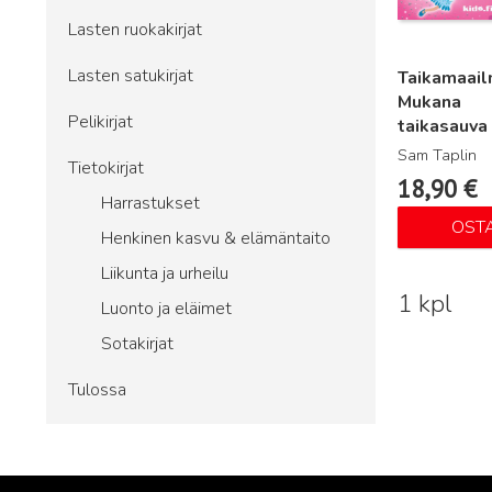
Lasten ruokakirjat
Lasten satukirjat
Taikamaail
Mukana
Pelikirjat
taikasauva
Sam Taplin
Tietokirjat
18,90
€
Harrastukset
OST
Henkinen kasvu & elämäntaito
Liikunta ja urheilu
1 kpl
Luonto ja eläimet
Sotakirjat
Tulossa