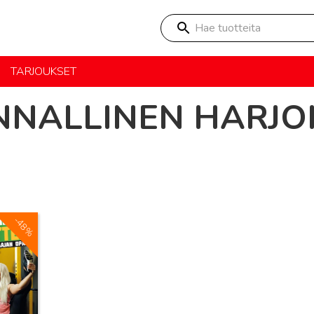
Hae tuotteita
TARJOUKSET
NNALLINEN HARJO
-48%