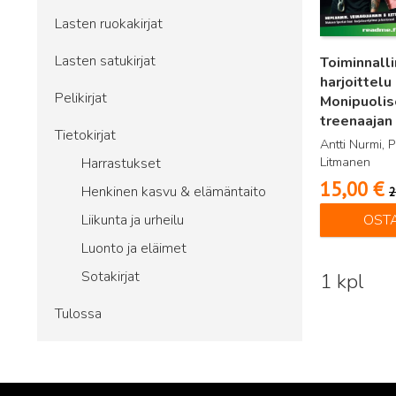
Lasten ruokakirjat
Lasten satukirjat
Toiminnall
harjoittelu 
Pelikirjat
Monipuolis
treenaajan
Tietokirjat
Antti Nurmi, P
Litmanen
Harrastukset
15,00
€
Henkinen kasvu & elämäntaito
2
Liikunta ja urheilu
OST
Luonto ja eläimet
Sotakirjat
1 kpl
Tulossa