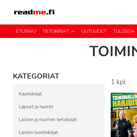
ETUSIVU
TIETOKIRJAT
UUTUUDET
TULOSSA
TOIMI
KATEGORIAT
1 kpl
Lue lisää
Kaunokirjat
Lapset ja nuoret
Lasten ja nuorten tietokirjat
Lasten luontokirjat