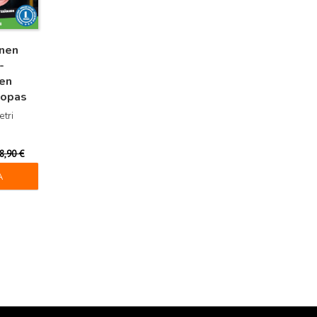
inen
-
en
 opas
etri
8,90
€
A