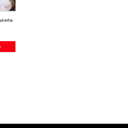
uleita
A