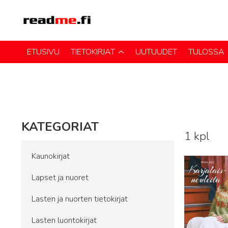
ETUSIVU
TIETOKIRJAT
UUTUUDET
TULOSSA
KATEGORIAT
1 kpl
Lue lisää
Kaunokirjat
Lapset ja nuoret
Lasten ja nuorten tietokirjat
Lasten luontokirjat