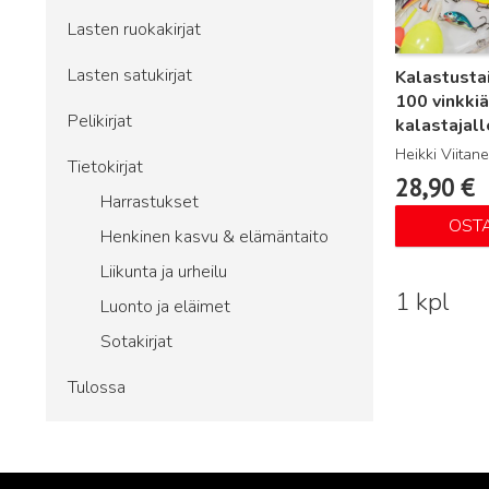
Lasten ruokakirjat
Lasten satukirjat
Kalastusta
100 vinkkiä
Pelikirjat
kalastajall
Heikki Viitan
Tietokirjat
28,90
€
Harrastukset
OST
Henkinen kasvu & elämäntaito
Liikunta ja urheilu
1 kpl
Luonto ja eläimet
Sotakirjat
Tulossa