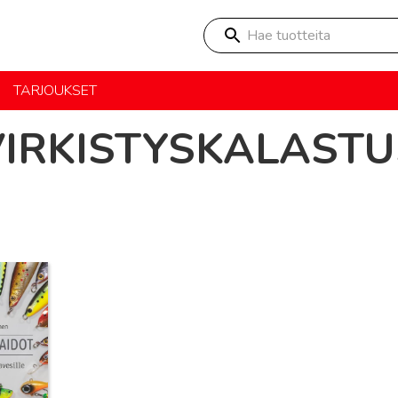
Hae tuotteita
TARJOUKSET
VIRKISTYSKALASTU