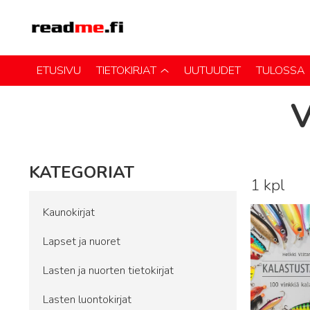
ETUSIVU
TIETOKIRJAT
UUTUUDET
TULOSSA
KATEGORIAT
1 kpl
Lue lisää
Kaunokirjat
Lapset ja nuoret
Lasten ja nuorten tietokirjat
Lasten luontokirjat