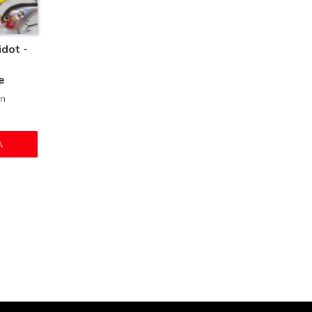
idot -
e
en
A