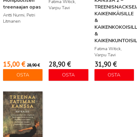
Monipuolisen
KANSSA 2 –
Fatima Witick,
treenaajan opas
TREENISNACKSEJ
Varpu Tavi
KAIKENIKÄISILLE
Antti Nurmi, Petri
&
Litmanen
KAIKENKOKOISIL
&
KAIKENKUNTOISI
Fatima Witick,
Varpu Tavi
15,00
€
28,90
€
31,90
€
28,90
€
OSTA
OSTA
OSTA
Lue lisää