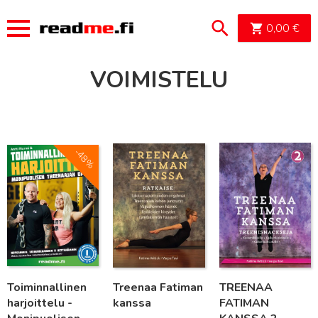
OSTOSK
0,00
€
VOIMISTELU
Lue lisää
Lue lisää
Lue lisää
-48%
Toiminnallinen
Treenaa Fatiman
TREENAA
harjoittelu -
kanssa
FATIMAN