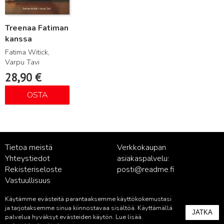
Treenaa Fatiman
kanssa
Fatima Witick,
Varpu Tavi
28,90
€
OSTA
Tietoa meistä
Verkkokaupan
Yhteystiedot
asiakaspalvelu:
Rekisteriseloste
posti@readme.fi
Vastuullisuus
Käytämme evästeitä parantaaksemme käyttökokemustasi
Kustantamon asiakaspalvelu:
ja tarjotaksemme sinua kiinnostavaa sisältöä. Käyttämällä
JATKA
palvelu@readme.fi
palvelua hyväksyt evästeiden käytön. Lue lisää