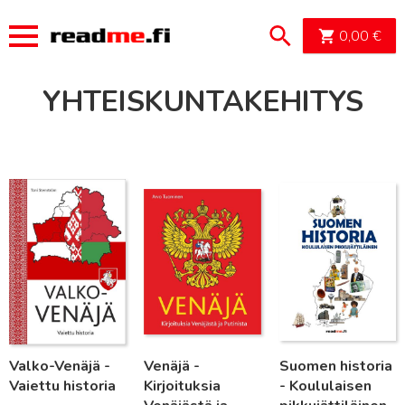
OSTOSK
0,00
€
YHTEISKUNTAKEHITYS
Lue lisää
Lue lisää
Lue lisää
Valko-Venäjä -
Venäjä -
Suomen historia
Vaiettu historia
Kirjoituksia
- Koululaisen