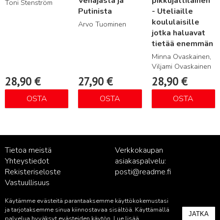
Venäjästä ja
pikkujättiläinen
Toni Stenström
Putinista
- Uteliaille
koululaisille
Arvo Tuominen
jotka haluavat
tietää enemmän
Minna Ovaskainen,
Viljami Ovaskainen
28,90
€
27,90
€
28,90
€
OSTA
OSTA
OSTA
Tietoa meistä
Verkkokaupan
Yhteystiedot
asiakaspalvelu:
Rekisteriseloste
posti@readme.fi
Vastuullisuus
Käytämme evästeitä parantaaksemme käyttökokemustasi
Kustantamon asiakaspalvelu:
ja tarjotaksemme sinua kiinnostavaa sisältöä. Käyttämällä
JATKA
palvelu@readme.fi
palvelua hyväksyt evästeiden käytön. Lue lisää