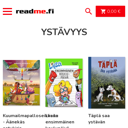
OSTOSK
0,00
€
YSTÄVYYS
Lue lisää
Lue lisää
Lue lisää
Kuumailmapalloseikkailu
Liisan
Täplä saa
- Äänekäs
ensimmäinen
ystävän