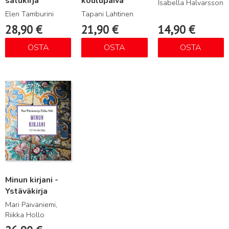
satukirja
koulupäivä
Isabella Halvarsson
Elen Tamburini
Tapani Lahtinen
28,90
€
21,90
€
14,90
€
OSTA
OSTA
OSTA
Lue lisää
Minun kirjani -
Ystäväkirja
Mari Päiväniemi,
Riikka Hollo