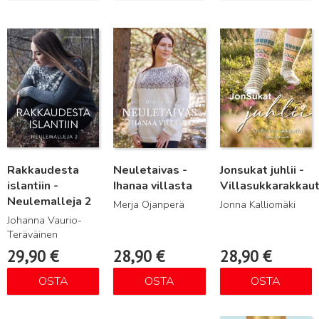
Lue lisää
Lue lisää
Lue lisää
Rakkaudesta
Neuletaivas -
Jonsukat juhlii -
islantiin -
Ihanaa villasta
Villasukkarakkau
Neulemalleja 2
Merja Ojanperä
Jonna Kalliomäki
Johanna Vaurio-
Teräväinen
29,90
€
28,90
€
28,90
€
OSTA
OSTA
OSTA