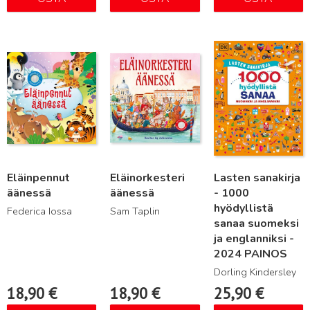
Lue lisää
Lue lisää
Lue lisää
Eläinpennut
Eläinorkesteri
Lasten sanakirja
äänessä
äänessä
- 1000
hyödyllistä
Federica Iossa
Sam Taplin
sanaa suomeksi
ja englanniksi -
2024 PAINOS
Dorling Kindersley
18,90
€
18,90
€
25,90
€