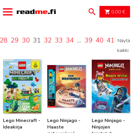
OSTOSK
0,00
€
28
29
30
31
32
33
34
…
39
40
41
Näytä
kaikki
Lue lisää
Lue lisää
Lue lisää
Lego Minecraft -
Lego Ninjago -
Lego Ninjago -
Ideakirja
Haaste
Ninjojen