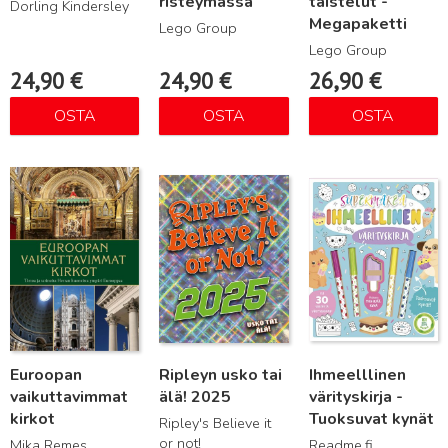
risteymässä
taistelut -
Dorling Kindersley
Megapaketti
Lego Group
Lego Group
24,90
€
24,90
€
26,90
€
OSTA
OSTA
OSTA
Lue lisää
Lue lisää
Lue lisää
Euroopan
Ripleyn usko tai
Ihmeelllinen
vaikuttavimmat
älä! 2025
värityskirja -
kirkot
Tuoksuvat kynät
Ripley's Believe it
or not!
Mika Remes
Readme.fi