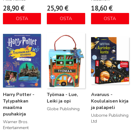
28,90
€
25,90
€
18,60
€
OSTA
OSTA
OSTA
Lue lisää
Lue lisää
Lue lisää
Harry Potter -
Työmaa - Lue,
Avaruus -
Tylypahkan
Leiki ja opi
Koululaisen kirja
maailma
ja palapeli
Globe Publishing
puuhakirja
Usborne Publishing
Ltd
Warner Bros.
Entertainment