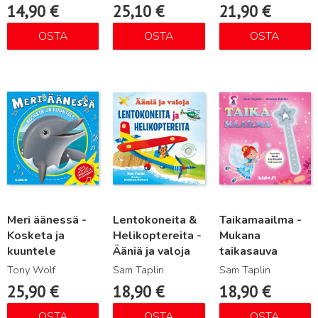
14,90
€
25,10
€
21,90
€
OSTA
OSTA
OSTA
Lue lisää
Lue lisää
Lue lisää
Meri äänessä -
Lentokoneita &
Taikamaailma -
Kosketa ja
Helikoptereita -
Mukana
kuuntele
Ääniä ja valoja
taikasauva
Tony Wolf
Sam Taplin
Sam Taplin
25,90
€
18,90
€
18,90
€
OSTA
OSTA
OSTA