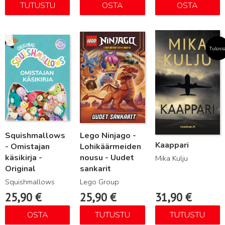
TUTUSTU
OSTA
OSTA
Lue lisää
Lue lisää
Lue lisää
Tuloss
Squishmallows
Lego Ninjago -
Kaappari
- Omistajan
Lohikäärmeiden
käsikirja -
nousu - Uudet
Mika Kulju
Original
sankarit
Squishmallows
Lego Group
25,90
€
25,90
€
31,90
€
OSTA
TUTUSTU
TUTUSTU