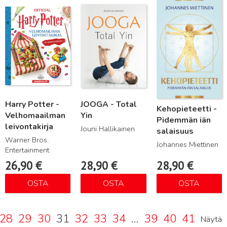
Lue lisää
Lue lisää
Lue lisää
Harry Potter -
JOOGA - Total
Kehopieteetti -
Velhomaailman
Yin
Pidemmän iän
leivontakirja
Jouni Hallikainen
salaisuus
Warner Bros.
Johannes Miettinen
Entertainment
26,90
€
28,90
€
28,90
€
OSTA
OSTA
OSTA
28
29
30
31
32
33
34
…
39
40
41
Näytä