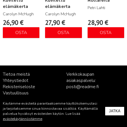
Kuvitettu
Kuvitettu
Rollareita
elämäkerta
elämäkerta
Petri Lahti
Carolyn McHugh
Carolyn McHugh
26,90
€
27,90
€
28,90
€
OSTA
OSTA
OSTA
Tietoa meistä
Verkkokaupan
Yhteystiedot
asiakaspalvelu:
Rekisteriseloste
posti@readme.fi
Vastuullisuus
Käytämme evästeitä parantaaksemme käyttökokemustasi
Kustantamon asiakaspalvelu:
ja tarjotaksemme sinua kiinnostavaa sisältöä. Käyttämällä
JATKA
palvelu@readme.fi
palvelua hyväksyt evästeiden käytön. Lue lisää
evästekäytännöstämme
.