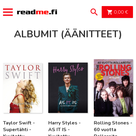
OSTOSK
0,00
€
ALBUMIT (ÄÄNITTEET)
Lue lisää
Lue lisää
Lue lisää
Taylor Swift -
Harry Styles -
Rolling Stones -
Supertähti -
AS IT IS -
60 vuotta