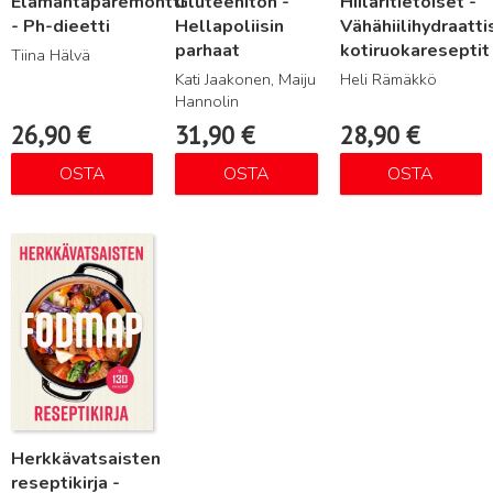
Elämäntaparemontti
Gluteeniton -
Hiilaritietoiset -
- Ph-dieetti
Hellapoliisin
Vähähiilihydraatti
parhaat
kotiruokareseptit
Tiina Hälvä
Kati Jaakonen, Maiju
Heli Rämäkkö
Hannolin
26,90
€
31,90
€
28,90
€
OSTA
OSTA
OSTA
Lue lisää
Herkkävatsaisten
reseptikirja -