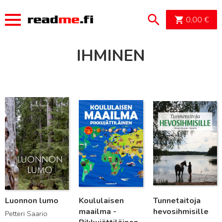
OSTOSK
0,00
€
IHMINEN
Lue lisää
Lue lisää
Lue lisää
Luonnon lumo
Koululaisen
Tunnetaitoja
maailma -
hevosihmisille
Petteri Saario