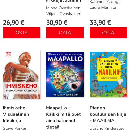
Pikkujättiläinen
Katariina Alongi,
Laura Mannila
Minna Ovaskainen,
Viljami Ovaskainen
26,90
€
30,90
€
33,90
€
OSTA
OSTA
OSTA
Lue lisää
Lue lisää
Lue lisää
Ihmiskeho -
Maapallo -
Pienen
Visuaalinen
Kaikki mitä olet
koululaisen kirja
käsikirja
aina halunnut
- MAAILMA
tietää
Steve Parker,
Dorling Kindersley