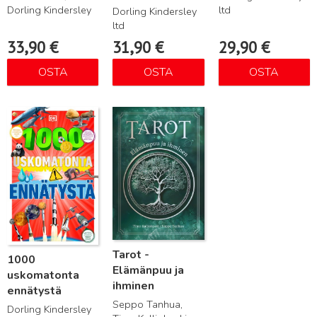
Dorling Kindersley
ltd
Dorling Kindersley
ltd
33,90
€
31,90
€
29,90
€
OSTA
OSTA
OSTA
Lue lisää
Lue lisää
Tarot -
1000
Elämänpuu ja
uskomatonta
ihminen
ennätystä
Seppo Tanhua,
Dorling Kindersley