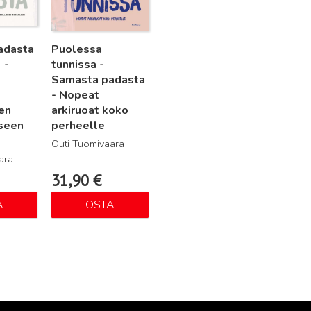
adasta
Puolessa
 -
tunnissa -
Samasta padasta
- Nopeat
en
arkiruoat koko
iseen
perheelle
Outi Tuomivaara
ara
31,90
€
A
OSTA