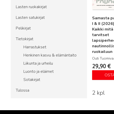
Lasten ruokakirjat
Lasten satukirjat
Samasta p
I & II (2026)
Pelikirjat
Kaikki mitä
tarvitset
Tietokirjat
lapsiperhe
nautinnoll
Harrastukset
ruokailuun
Henkinen kasvu & elämäntaito
Outi Tuomiva
Liikunta ja urheilu
29,90
€
Luonto ja eläimet
OST
Sotakirjat
Tulossa
2 kpl