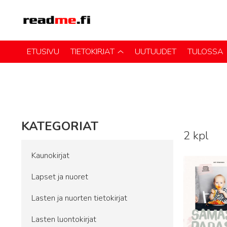
ETUSIVU
TIETOKIRJAT
UUTUUDET
TULOSSA
KATEGORIAT
2 kpl
Lue lisää
Kaunokirjat
Lapset ja nuoret
Lasten ja nuorten tietokirjat
Lasten luontokirjat