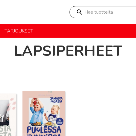
Hae tuotteita
TARJOUKSET
LAPSIPERHEET
Lue lisää