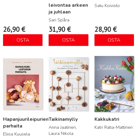
leivontaa arkeen
Satu Koivisto
ja juhlaan
Sari Spåra
26,90
€
31,90
€
28,90
€
OSTA
OSTA
OSTA
Lue lisää
Lue lisää
Lue lisää
Hapanjuurileipurien
Taikinamylly
Kakkukatri
parhaita
Anna Jaatinen,
Katri Ratia-Mattinen
Laura Nikola
Eliisa Kuusela