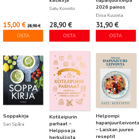
käsikirja
hapanjuurileipä
2026 painos
Satu Koivisto
Eliisa Kuusela
15,00
€
28,90
€
31,90
€
28,90
€
OSTA
OSTA
OSTA
Lue lisää
Lue lisää
Lue lisää
Soppakirja
Helpompi
Kotileipurin
hapanjuurileivont
parhaat –
Sari Spåra
– Laiskan juuren
Helppoa ja
reseptit
herkullista