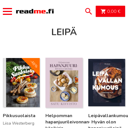
OSTOSK
0,00
€
LEIPÄ
Lue lisää
Lue lisää
Lue lisää
-48%
Pikkusuolaista
Helpomman
Leipävallankumo
hapanjuurileivonnan
- Hyvän olon
Liisa Westerberg