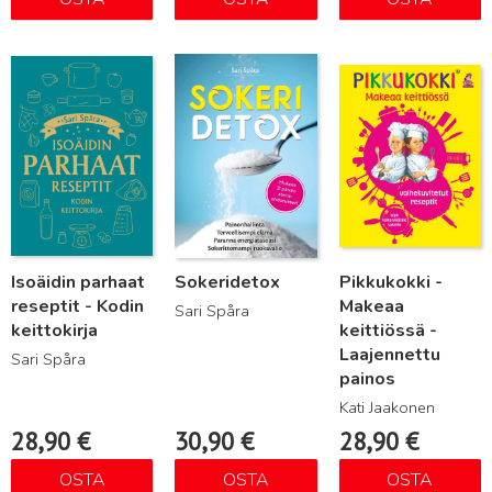
Lue lisää
Lue lisää
Lue lisää
Isoäidin parhaat
Sokeridetox
Pikkukokki -
reseptit - Kodin
Makeaa
Sari Spåra
keittokirja
keittiössä -
Laajennettu
Sari Spåra
painos
Kati Jaakonen
28,90
€
30,90
€
28,90
€
OSTA
OSTA
OSTA