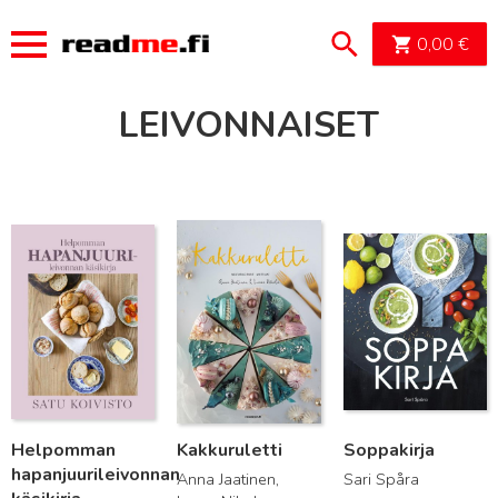
OSTOSK
0,00
€
LEIVONNAISET
Lue lisää
Lue lisää
Lue lisää
Helpomman
Kakkuruletti
Soppakirja
hapanjuurileivonnan
Anna Jaatinen,
Sari Spåra