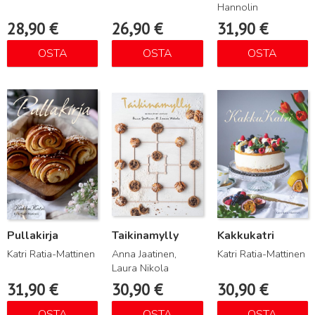
Hannolin
28,90
€
26,90
€
31,90
€
OSTA
OSTA
OSTA
Lue lisää
Lue lisää
Lue lisää
Pullakirja
Taikinamylly
Kakkukatri
Katri Ratia-Mattinen
Anna Jaatinen,
Katri Ratia-Mattinen
Laura Nikola
31,90
€
30,90
€
30,90
€
OSTA
OSTA
OSTA