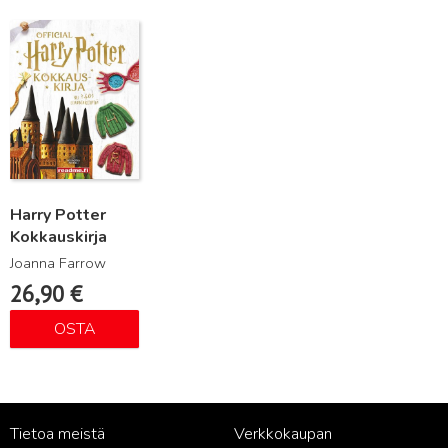
Lue lisää
Harry Potter
Kokkauskirja
Joanna Farrow
26,90
€
OSTA
Tietoa meistä
Verkkokaupan