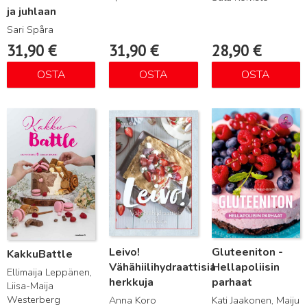
ja juhlaan
Sari Spåra
31,90
€
31,90
€
28,90
€
OSTA
OSTA
OSTA
Lue lisää
Lue lisää
Lue lisää
Leivo!
Gluteeniton -
KakkuBattle
Vähähiilihydraattisia
Hellapoliisin
Ellimaija Leppänen,
herkkuja
parhaat
Liisa-Maija
Westerberg
Anna Koro
Kati Jaakonen, Maiju