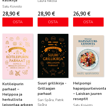
käsikirja
Laura Nikola
Satu Koivisto
28,90
€
28,90
€
26,90
€
OSTA
OSTA
OSTA
Lue lisää
Lue lisää
Lue lisää
Suuri grillikirja -
Helpompi
Kotileipurin
Grillaajan
hapanjuurileivont
parhaat –
parhaat
– Laiskan juuren
Helppoa ja
reseptit
herkullista
Sari Spåra, Patrik
Spåra
leivontaa arkeen
Satu Koivisto