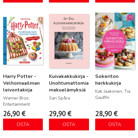
Lue lisää
Lue lisää
Lue lisää
Harry Potter -
Kuivakakkukirja -
Sokeriton
Velhomaailman
Unohtumattomia
herkkukirja
leivontakirja
makuelämyksiä
Kati Jaakonen, Tia
Gauffin
Warner Bros.
Sari Spåra
Entertainment
26,90
€
29,90
€
28,90
€
OSTA
OSTA
OSTA