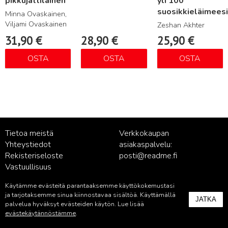
pikkujättiläinen
yli 100
suosikkieläimeesi
Minna Ovaskainen,
Viljami Ovaskainen
Zeshan Akhter
31,90
€
28,90
€
25,90
€
OSTA
OSTA
OSTA
Tietoa meistä
Verkkokaupan
Yhteystiedot
asiakaspalvelu:
Rekisteriseloste
posti@readme.fi
Vastuullisuus
Käytämme evästeitä parantaaksemme käyttökokemustasi
Kustantamon asiakaspalvelu:
ja tarjotaksemme sinua kiinnostavaa sisältöä. Käyttämällä
JATKA
palvelu@readme.fi
palvelua hyväksyt evästeiden käytön. Lue lisää
evästekäytännöstämme
.