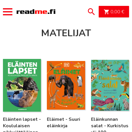
OSTOSK
0,00
€
MATELIJAT
Lue lisää
Lue lisää
Lue lisää
Eläinten lapset -
Eläimet - Suuri
Eläinkunnan
Koululaisen
eläinkirja
salat - Kurkistus