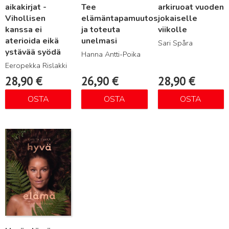
aikakirjat -
Tee
arkiruoat vuoden
Vihollisen
elämäntapamuutos
jokaiselle
kanssa ei
ja toteuta
viikolle
aterioida eikä
unelmasi
Sari Spåra
ystävää syödä
Hanna Antti-Poika
Eeropekka Rislakki
28,90
€
26,90
€
28,90
€
OSTA
OSTA
OSTA
Lue lisää