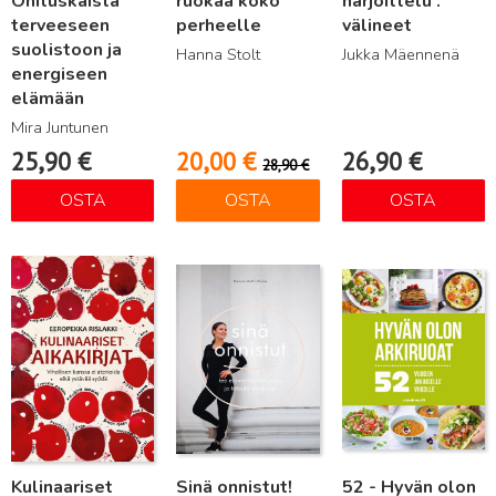
Ohituskaista
ruokaa koko
harjoittelu :
terveeseen
perheelle
välineet
suolistoon ja
Hanna Stolt
Jukka Mäennenä
energiseen
elämään
Mira Juntunen
25,90
€
20,00
€
26,90
€
28,90
€
OSTA
OSTA
OSTA
Lue lisää
Lue lisää
Lue lisää
Kulinaariset
Sinä onnistut!
52 - Hyvän olon