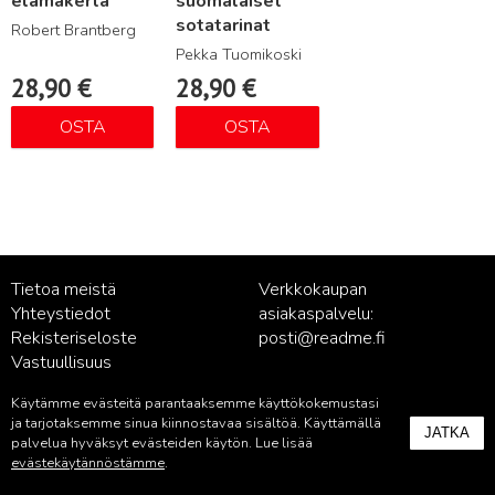
elämäkerta
suomalaiset
sotatarinat
Robert Brantberg
Pekka Tuomikoski
28,90
€
28,90
€
OSTA
OSTA
Tietoa meistä
Verkkokaupan
Yhteystiedot
asiakaspalvelu:
Rekisteriseloste
posti@readme.fi
Vastuullisuus
Käytämme evästeitä parantaaksemme käyttökokemustasi
Kustantamon asiakaspalvelu:
ja tarjotaksemme sinua kiinnostavaa sisältöä. Käyttämällä
JATKA
palvelu@readme.fi
palvelua hyväksyt evästeiden käytön. Lue lisää
evästekäytännöstämme
.