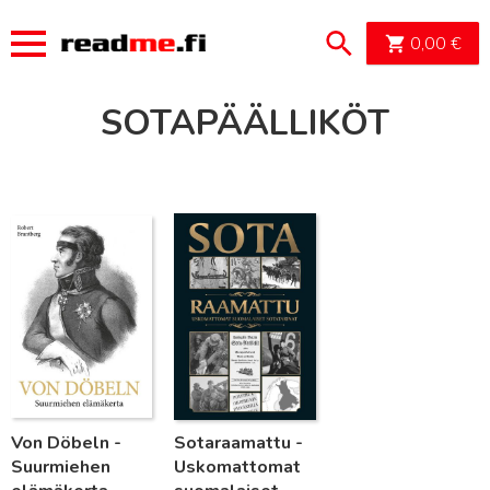
OSTOSK
0,00
€
SOTAPÄÄLLIKÖT
Lue lisää
Lue lisää
Von Döbeln -
Sotaraamattu -
Suurmiehen
Uskomattomat