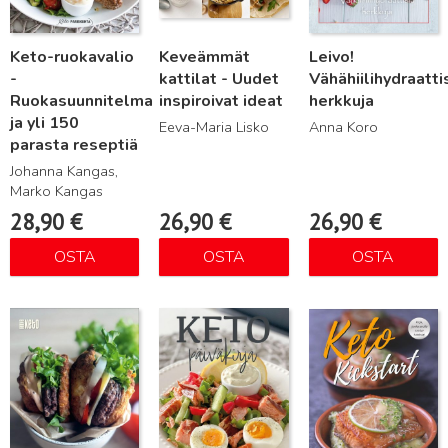
Keto-ruokavalio
Keveämmät
Leivo!
-
kattilat - Uudet
Vähähiilihydraatti
Ruokasuunnitelma
inspiroivat ideat
herkkuja
ja yli 150
Eeva-Maria Lisko
Anna Koro
parasta reseptiä
Johanna Kangas,
Marko Kangas
28,90
€
26,90
€
26,90
€
OSTA
OSTA
OSTA
Lue lisää
Lue lisää
Lue lisää