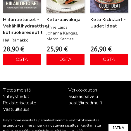
Hiilaritietoiset -
Keto-päiväkirja
Keto Kickstart -
Vähähiilihydraattiset
Uudet ideat
Anne Laios,
kotiruokareseptit
Johanna Kangas,
Marko Kangas
Heli Rämäkkö
28,90
€
25,90
€
26,90
€
OSTA
OSTA
OSTA
Tietoa meistä
Verkkokaupan
Yhteystiedot
asiakaspalvelu:
Rekisteriseloste
posti@readme.fi
Vastuullisuus
Käytämme evästeitä parantaaksemme käyttökokemustasi
Kustantamon asiakaspalvelu:
ja tarjotaksemme sinua kiinnostavaa sisältöä. Käyttämällä
JATKA
palvelua hyväksyt evästeiden käytön. Lue lisää