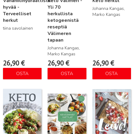
Vähähiilihydraattista
Keto Välimeri -
Keto herkut
hyvää -
Yli 70
Johanna Kangas,
Terveelliset
herkullista
Marko Kangas
herkut
ketogeenistä
reseptiä
tiina savolainen
Välimeren
tapaan
Johanna Kangas,
Marko Kangas
26,90
€
26,90
€
26,90
€
OSTA
OSTA
OSTA
Lue lisää
Lue lisää
Lue lisää