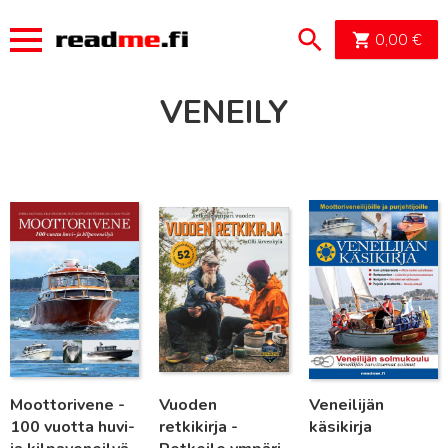
OSTOSK
0,00
€
VENEILY
Lue lisää
Lue lisää
Lue lisää
Moottorivene -
Vuoden
Veneilijän
100 vuotta huvi-
retkikirja -
käsikirja