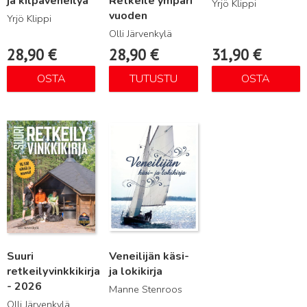
ja kilpaveneilyä
Retkeile ympäri
Yrjö Klippi
vuoden
Yrjö Klippi
Olli Järvenkylä
28,90
€
28,90
€
31,90
€
OSTA
TUTUSTU
OSTA
Lue lisää
Lue lisää
Suuri
Veneilijän käsi-
retkeilyvinkkikirja
ja lokikirja
- 2026
Manne Stenroos
Olli Järvenkylä