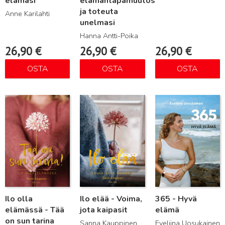
elämäsi
elämäntapamuutos
ja toteuta
Anne Karilahti
unelmasi
Hanna Antti-Poika
26,90
€
26,90
€
26,90
€
OSTA
OSTA
OSTA
Lue lisää
Lue lisää
Lue lisää
Ilo olla
Ilo elää - Voima,
365 - Hyvä
elämässä - Tää
jota kaipasit
elämä
on sun tarina
Sanna Kauppinen
Eveliina Uosukainen