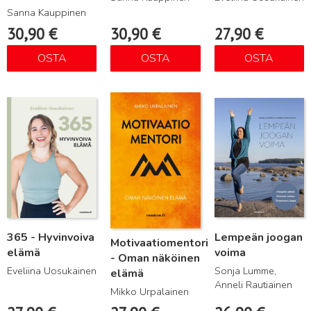
Sanna Kauppinen
30,90
€
30,90
€
27,90
€
OSTA
OSTA
OSTA
Lue lisää
Lue lisää
Lue lisää
365 - Hyvinvoiva
Lempeän joogan
Motivaatiomentori
elämä
voima
- Oman näköinen
Eveliina Uosukainen
Sonja Lumme,
elämä
Anneli Rautiainen
Mikko Urpalainen