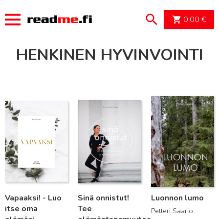
OSTOSK
0,00
€
HENKINEN HYVINVOINTI
Lue lisää
Lue lisää
Lue lisää
Vapaaksi! - Luo
Sinä onnistut!
Luonnon lumo
itse oma
Tee
Petteri Saario