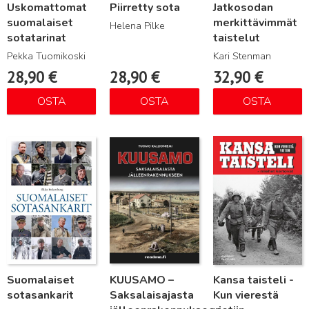
Uskomattomat
Piirretty sota
Jatkosodan
suomalaiset
merkittävimmät
Helena Pilke
sotatarinat
taistelut
Pekka Tuomikoski
Kari Stenman
28,90
€
28,90
€
32,90
€
OSTA
OSTA
OSTA
Lue lisää
Lue lisää
Lue lisää
Suomalaiset
KUUSAMO –
Kansa taisteli -
sotasankarit
Saksalaisajasta
Kun vierestä