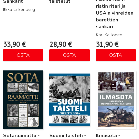
Sankarit
taistelut
ristin ritari ja
Ilkka Enkenberg
USA:n vihreiden
barettien
sankari
Kari Kallonen
33,90
€
28,90
€
31,90
€
OSTA
OSTA
OSTA
Lue lisää
Lue lisää
Lue lisää
Sotaraamattu -
Suomi taisteli -
Ilmasota -