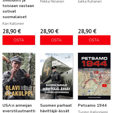
siviiliuhrit ja
Pekka Niiranen
Jukka Kuhanen
toisiaan vastaan
sotivat
suomalaiset
Kari Kallonen
28,90
€
28,90
€
28,90
€
OSTA
OSTA
OSTA
Lue lisää
Lue lisää
Lue lisää
USA:n armeijan
Suomen parhaat
Petsamo 1944
everstiluutnantti
hävittäjä-ässät
Tuomo Kallioniemi