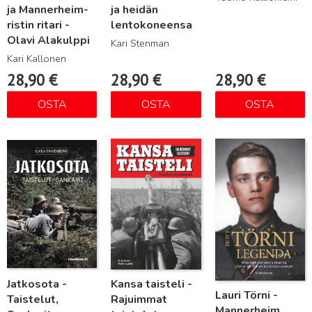
ja Mannerheim-
ja heidän
ristin ritari -
lentokoneensa
Olavi Alakulppi
Kari Stenman
Kari Kallonen
28,90
€
28,90
€
28,90
€
OSTA
OSTA
OSTA
Lue lisää
Lue lisää
Lue lisää
Jatkosota -
Kansa taisteli -
Lauri Törni -
Taistelut,
Rajuimmat
Mannerheim