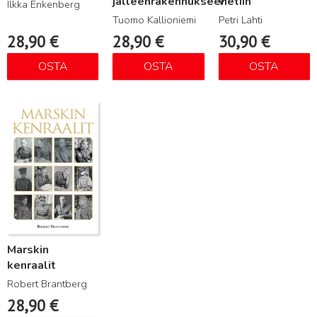
jälleenrakennukseen
vietiin
Ilkka Enkenberg
Tuomo Kallioniemi
Petri Lahti
28,90
€
28,90
€
30,90
€
OSTA
OSTA
OSTA
Lue lisää
Marskin
kenraalit
Robert Brantberg
28,90
€