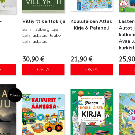
-
Villiyrttikeittokirja
Koululaisen Atlas
Lasten 
- Kirja & Palapeli
Autot 
Sami Tallberg, Eija
kulkun
Lehmuskallio, Jouko
a
Avaa lu
Lehmuskallio
kurkist
30,90
€
21,90
€
25,9
A
OSTA
OSTA
Lue lisää
Lue lisää
Lue lisä
Tulossa