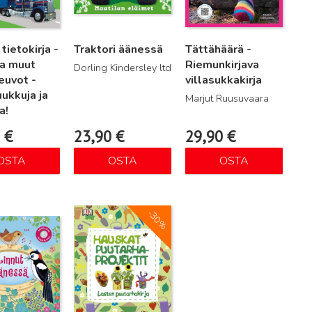
tietokirja -
Traktori äänessä
Tättähäärä -
ja muut
Riemunkirjava
Dorling Kindersley ltd
euvot -
villasukkakirja
ukkuja ja
Marjut Ruusuvaara
a!
0
€
23,90
€
29,90
€
OSTA
OSTA
OSTA
ä
Lue lisää
-30%