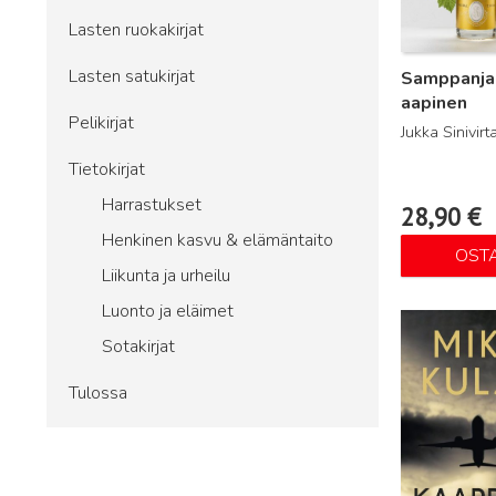
Lasten ruokakirjat
Lasten satukirjat
Samppanja
aapinen
Pelikirjat
Jukka Sinivirt
Tietokirjat
Harrastukset
28,90
€
Henkinen kasvu & elämäntaito
OST
Liikunta ja urheilu
Luonto ja eläimet
Lue lisää
Sotakirjat
Tulossa