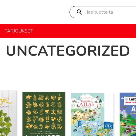
Hae tuotteita
TARJOUKSET
UNCATEGORIZED
Lue lisää
Lue lisää
Lue lisä