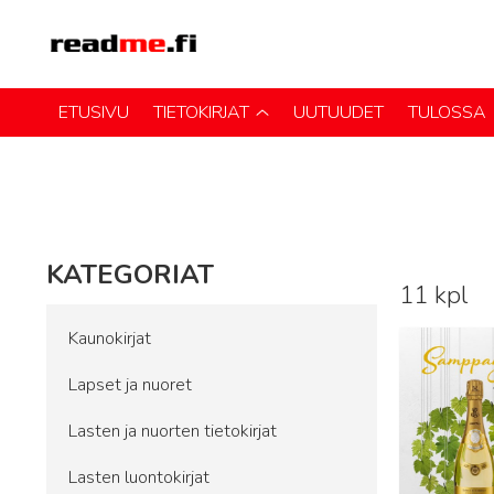
ETUSIVU
TIETOKIRJAT
UUTUUDET
TULOSSA
KATEGORIAT
11 kpl
Lue lisää
Kaunokirjat
Lapset ja nuoret
Lasten ja nuorten tietokirjat
Lasten luontokirjat