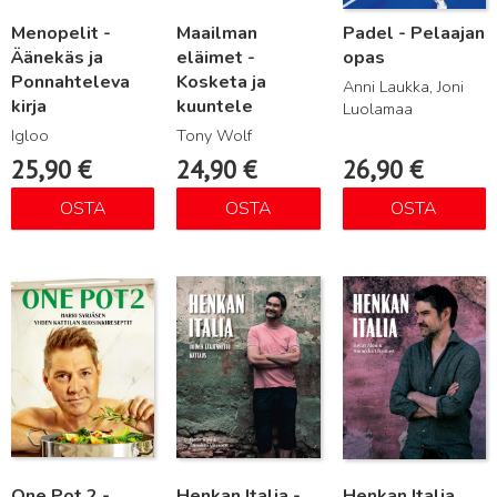
Menopelit -
Maailman
Padel - Pelaajan
Äänekäs ja
eläimet -
opas
Ponnahteleva
Kosketa ja
Anni Laukka, Joni
kirja
kuuntele
Luolamaa
Igloo
Tony Wolf
25,90
€
24,90
€
26,90
€
OSTA
OSTA
OSTA
Lue lisää
Lue lisää
Lue lisää
One Pot 2 -
Henkan Italia -
Henkan Italia