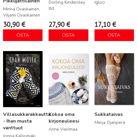
Pikkujättiläinen
Dorling Kindersley
Igloo
ltd
Minna Ovaskainen,
Viljami Ovaskainen
30,90
€
27,90
€
17,10
€
OSTA
OSTA
OSTA
Lue lisää
Lue lisää
Lue lisää
Villasukkarakkautta
Kokoa oma
Sukkataivas
- Ihan musta
kirjoneuleesi
Merja Ojanperä
vanttuut
Anne Vierimaa
Jonna Kalliomäki