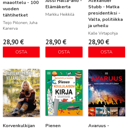
Jussi Halla-aho -
Alexander
maaottelu - 100
Elämäkerta
Stubb - Matka
vuoden
presidentiksi -
Markku Heikkilä
tähtihetket
Valta, politiikka
Teijo Piilonen, Juha
ja urheilu
Kanerva
Kalle Virtapohja
28,90
€
28,90
€
28,90
€
OSTA
OSTA
OSTA
Lue lisää
Lue lisää
Lue lisää
Korvenkulkijan
Pienen
Avaruus -