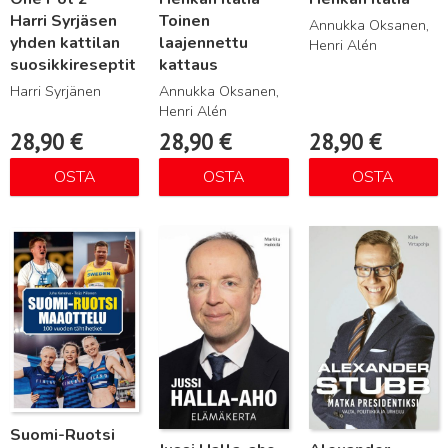
Harri Syrjäsen
Toinen
Annukka Oksanen,
yhden kattilan
laajennettu
Henri Alén
suosikkireseptit
kattaus
Harri Syrjänen
Annukka Oksanen,
Henri Alén
28,90
€
28,90
€
28,90
€
OSTA
OSTA
OSTA
Lue lisää
Lue lisää
Lue lisää
Suomi-Ruotsi