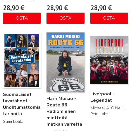
28,90
€
28,90
€
28,90
€
OSTA
OSTA
OSTA
Lue lisää
Lue lisää
Lue lisää
Liverpool -
Suomalaiset
Harri Moisio -
Legendat
lavatähdet -
Route 66 -
Unohtumattomia
Michael A. O'Neill,
Radiomiehen
tarinoita
Petri Lahti
mietteitä
Sami Lotila
matkan varrelta