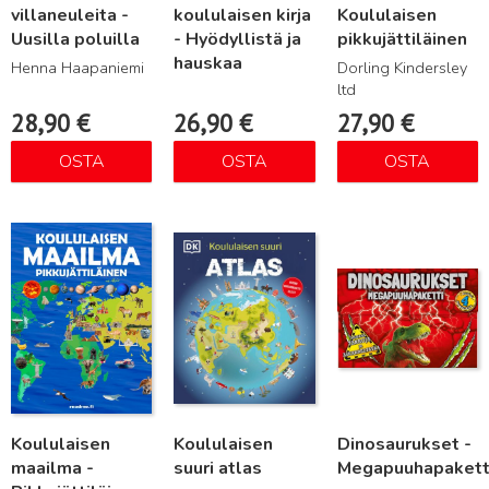
villaneuleita -
koululaisen kirja
Koululaisen
Uusilla poluilla
- Hyödyllistä ja
pikkujättiläinen
hauskaa
Henna Haapaniemi
Dorling Kindersley
ltd
28,90
€
26,90
€
27,90
€
OSTA
OSTA
OSTA
Lue lisää
Lue lisää
Lue lisää
Koululaisen
Koululaisen
Dinosaurukset -
maailma -
suuri atlas
Megapuuhapakett