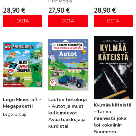
Harri Moisio
28,90
€
27,90
€
28,90
€
OSTA
OSTA
OSTA
Lue lisää
Lue lisää
Lue lisää
Lego Minecraft -
Lasten tietokirja
Kylmää käteistä
Megapaketti
- Autot ja muut
- Tarina
kulkuneuvot -
Lego Group
miehestä joka
Avaa luukkuja ja
toi kokaiinin
kurkista!
Suomeen