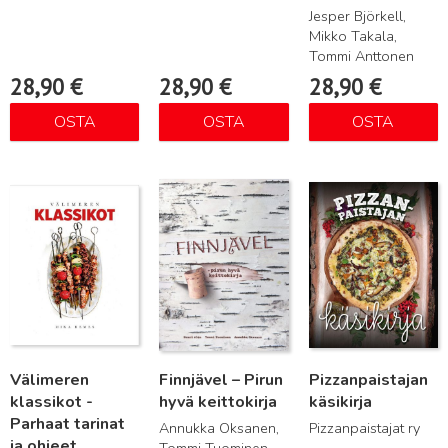
Jesper Björkell,
Mikko Takala,
Tommi Anttonen
28,90
€
28,90
€
28,90
€
OSTA
OSTA
OSTA
Lue lisää
Lue lisää
Lue lisää
Välimeren
Finnjävel – Pirun
Pizzanpaistajan
klassikot -
hyvä keittokirja
käsikirja
Parhaat tarinat
Annukka Oksanen,
Pizzanpaistajat ry
ja ohjeet