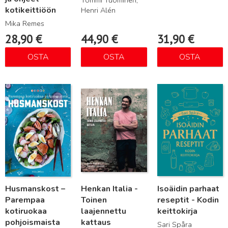
Tommi Tuominen,
kotikeittiöön
Henri Alén
Mika Remes
28,90
€
44,90
€
31,90
€
OSTA
OSTA
OSTA
Lue lisää
Lue lisää
Lue lisää
Husmanskost –
Henkan Italia -
Isoäidin parhaat
Parempaa
Toinen
reseptit - Kodin
kotiruokaa
laajennettu
keittokirja
pohjoismaista
kattaus
Sari Spåra