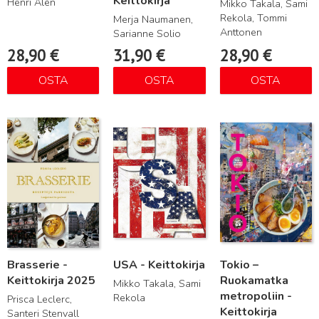
Keittokirja
Henri Alén
Mikko Takala, Sami
Rekola, Tommi
Merja Naumanen,
Anttonen
Sarianne Solio
28,90
€
31,90
€
28,90
€
OSTA
OSTA
OSTA
Lue lisää
Lue lisää
Lue lisää
Brasserie -
USA - Keittokirja
Tokio –
Keittokirja 2025
Ruokamatka
Mikko Takala, Sami
metropoliin -
Rekola
Prisca Leclerc,
Keittokirja
Santeri Stenvall