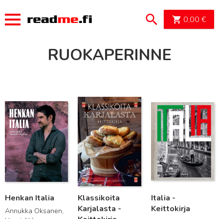
OSTOSK
0,00
€
RUOKAPERINNE
Lue lisää
Lue lisää
Lue lisää
Henkan Italia
Klassikoita
Italia -
Karjalasta -
Keittokirja
Annukka Oksanen,